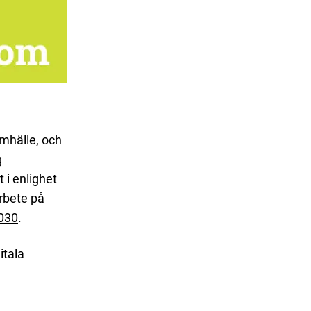
amhälle, och
g
 i enlighet
rbete på
2030
.
itala