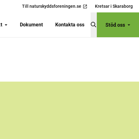
Till naturskyddsforeningen.se
Kretsar i Skaraborg
Stöd oss
t
Dokument
Kontakta oss