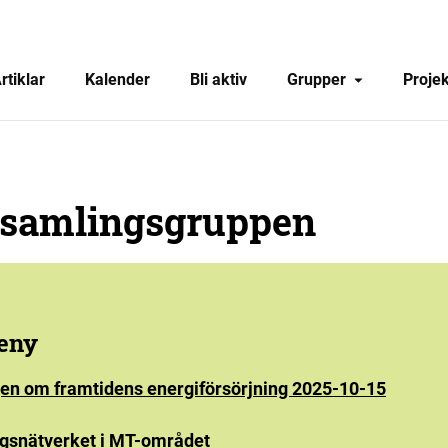
rtiklar
Kalender
Bli aktiv
Grupper
Projek
tsamlingsgruppen
eny
en om framtidens energiförsörjning 2025-10-15
ngsnätverket i MT-området