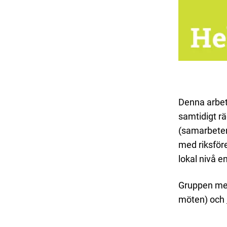
Denna arbet
samtidigt r
(samarbeten
med riksför
lokal nivå 
Gruppen me
möten) och