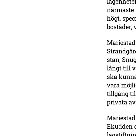
lägenheter
närmaste 
högt, spec
bostäder, 
Mariestad 
Strandgår
stan, Snug
långt till
ska kunna
vara möjli
tillgång t
privata a
Mariestad
Ekudden d
lagstiftni