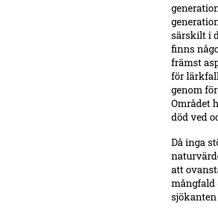
generatio
generation
särskilt i
finns någo
främst asp
för lärkfa
genom före
Området h
död ved o
Då inga st
naturvärd
att ovanst
mångfald o
sjökanten