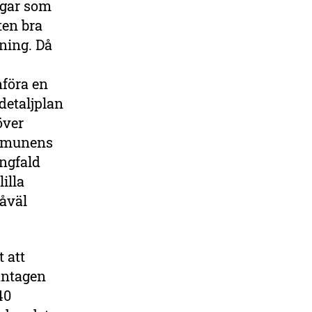
ogar som
ten bra
ning. Då
föra en
 detaljplan
över
kommunens
ngfald
illa
såväl
 att
antagen
40