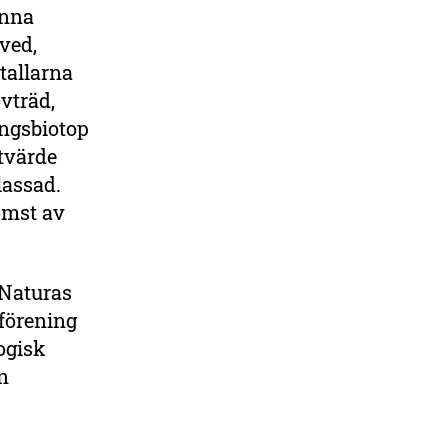
enna
ved,
 tallarna
vträd,
ingsbiotop
rtvärde
lassad.
omst av
-Naturas
förening
ogisk
n