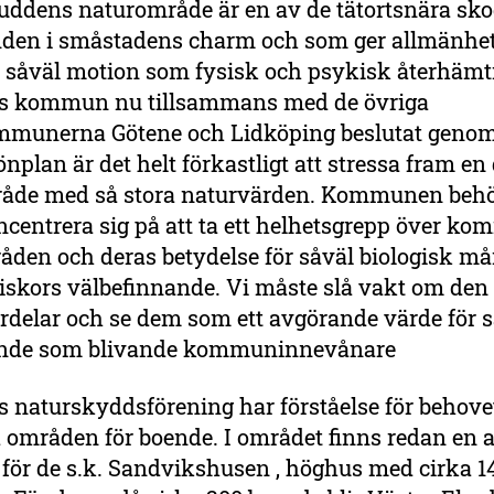
uddens naturområde är en av de tätortsnära sk
nden i småstadens charm och som ger allmänhe
ör såväl motion som fysisk och psykisk återhämt
s kommun nu tillsammans med de övriga
mmunerna Götene och Lidköping beslutat genom
önplan är det helt förkastligt att stressa fram en
mråde med så stora naturvärden. Kommunen beh
oncentrera sig på att ta ett helhetsgrepp över 
åden och deras betydelse för såväl biologisk må
skors välbefinnande. Vi måste slå vakt om den l
rdelar och se dem som ett avgörande värde för 
ende som blivande kommuninnevånare
 naturskyddsförening har förståelse för behovet
 områden för boende. I området finns redan en 
 för de s.k. Sandvikshusen , höghus med cirka 1