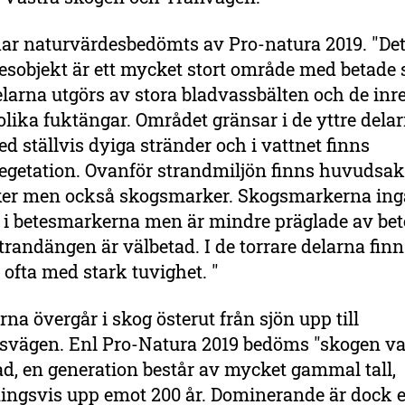
ar naturvärdesbedömts av Pro-natura 2019. "Det
sobjekt är ett mycket stort område med betade 
elarna utgörs av stora bladvassbälten och de inr
olika fuktängar. Området gränsar i de yttre delarn
 ställvis dyiga stränder och i vattnet finns
vegetation. Ovanför strandmiljön finns huvudsak
er men också skogsmarker. Skogsmarkerna ingå
i betesmarkerna men är mindre präglade av bete
trandängen är välbetad. I de torrare delarna fin
 ofta med stark tuvighet. "
na övergår i skog österut från sjön upp till
svägen. Enl Pro-Natura 2019 bedöms "skogen va
d, en generation består av mycket gammal tall,
ingsvis upp emot 200 år. Dominerande är dock 