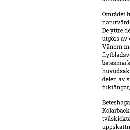
Området h
naturvärde
De yttre d
utgörs av 
Vänern med
flytblads
betesmark
huvudsak 
delen av s
fuktängar,
Beteshagar
Kolarback
tvåskickta
uppskattn