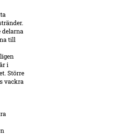
ta
stränder.
e delarna
a till
ligen
r i
t. Större
ns vackra
ra
en