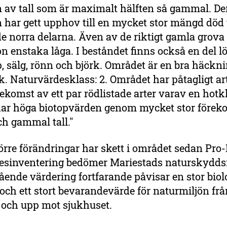
n av tall som är maximalt hälften så gammal. D
 har gett upphov till en mycket stor mängd död 
 de norra delarna. Även av de riktigt gamla grova
n enstaka låga. I beståndet finns också en del lö
, sälg, rönn och björk. Området är en bra häckn
lk. Naturvärdesklass: 2. Området har påtagligt a
komst av ett par rödlistade arter varav en hotk
ar höga biotopvärden genom mycket stor förek
ch gammal tall."
örre förändringar har skett i området sedan Pro
esinventering bedömer Mariestads naturskydds
ående värdering fortfarande påvisar en stor biol
ch ett stort bevarandevärde för naturmiljön frå
 och upp mot sjukhuset.