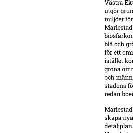
Västra Ek
utgör gru
miljöer f
Mariestad
biosfärko
blå och gr
för ett o
istället k
gröna omr
och männi
stadens fö
redan bo
Mariestads
skapa nya
detaljplan