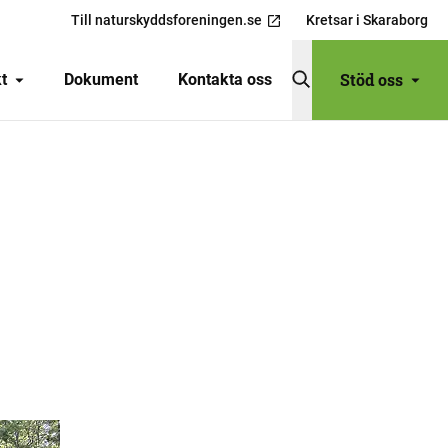
Till naturskyddsforeningen.se
Kretsar i Skaraborg
Stöd oss
t
Dokument
Kontakta oss
DELA