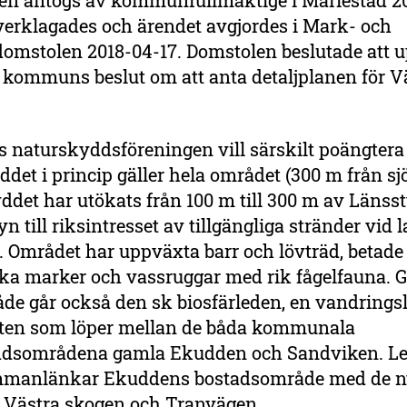
nen antogs av kommunfullmäktige i Mariestad 20
verklagades och ärendet avgjordes i Mark- och
domstolen 2018-04-17. Domstolen beslutade att 
 kommuns beslut om att anta detaljplanen för V
 naturskyddsföreningen vill särskilt poängtera 
det i princip gäller hela området (300 m från sj
det har utökats från 100 m till 300 m av Länss
 till riksintresset av tillgängliga stränder vid 
ö. Området har uppväxta barr och lövträd, betade
ka marker och vassruggar med rik fågelfauna.
åde går också den sk biosfärleden, en vandring
en som löper mellan de båda kommunala
ddsområdena gamla Ekudden och Sandviken. L
mmanlänkar Ekuddens bostadsområde med de n
Västra skogen och Tranvägen.