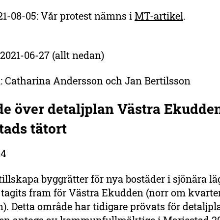
21-08-05: Vår protest nämns i
MT-artikel
.
 2021-06-27 (allt nedan)
: Catharina Andersson och Jan Bertilsson
de över detaljplan Västra Ekudden
ads tätort
14
t tillskapa byggrätter för nya bostäder i sjönära l
 tagits fram för Västra Ekudden (norr om kvarte
. Detta område har tidigare prövats för detaljpl