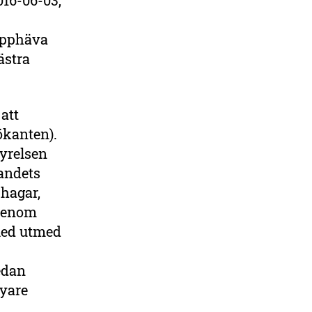
16-06-03,
upphäva
ästra
att
ökanten).
tyrelsen
landets
 hagar,
 Genom
sled utmed
edan
yare