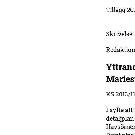
Tillägg 20
Skrivelse:
Redaktion
Yttran
Mariest
KS 2013/1
I syfte at
detaljplan
Havsörnen)