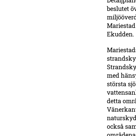
Detaljpla
beslutet ö
miljööver
Mariestad
Ekudden.
Mariestads
strandskyd
Strandskyd
med hänsyn
största sj
vattensan
detta omr
Vänerkant
natursky
också sa
områdena 