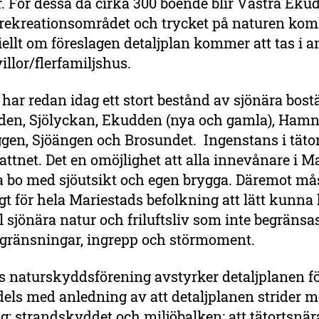
. För dessa då cirka 300 boende blir Västra Eku
rekreationsområdet och trycket på naturen komm
iellt om föreslagen detaljplan kommer att tas i a
villor/flerfamiljshus.
har redan idag ett stort bestånd av sjönära bost
den, Sjölyckan, Ekudden (nya och gamla), Ham
gen, Sjöängen och Brosundet. Ingenstans i tätor
 vattnet. Det en omöjlighet att alla innevånare i M
 bo med sjöutsikt och egen brygga. Däremot mås
gt för hela Mariestads befolkning att lätt kunna
ill sjönära natur och friluftsliv som inte begränsa
vgränsningar, ingrepp och störmoment.
s naturskyddsförening avstyrker detaljplanen f
els med anledning av att detaljplanen strider 
ng: strandskyddet och miljöbalken: att tätortsnär