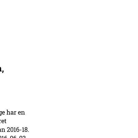
,
äge har en
ret
an 2016-18.