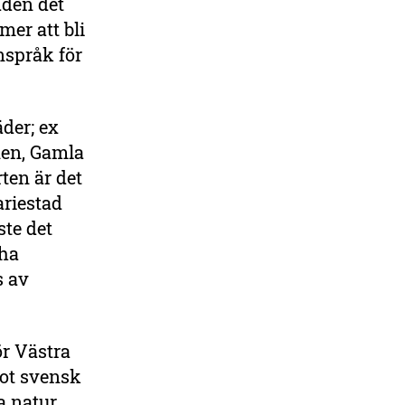
dden det
er att bli
nspråk för
äder; ex
nen, Gamla
ten är det
ariestad
te det
 ha
s av
ör Västra
mot svensk
a natur