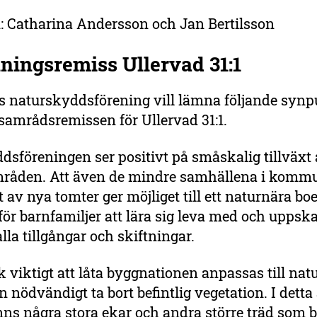
: Catharina Andersson och Jan Bertilsson
ningsremiss Ullervad 31:1
s naturskyddsförening vill lämna följande synp
samrådsremissen för Ullervad 31:1.
sföreningen ser positivt på småskalig tillväxt
råden. Att även de mindre samhällena i komm
ott av nya tomter ger möjliget till ett naturnära b
för barnfamiljer att lära sig leva med och uppska
lla tillgångar och skiftningar.
k viktigt att låta byggnationen anpassas till nat
n nödvändigt ta bort befintlig vegetation. I detta
nns några stora ekar och andra större träd som 