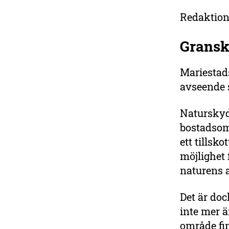
Redaktion
Gransk
Mariestad
avseende 
Naturskydd
bostadsom
ett tillsk
möjlighet 
naturens a
Det är doc
inte mer ä
område fi