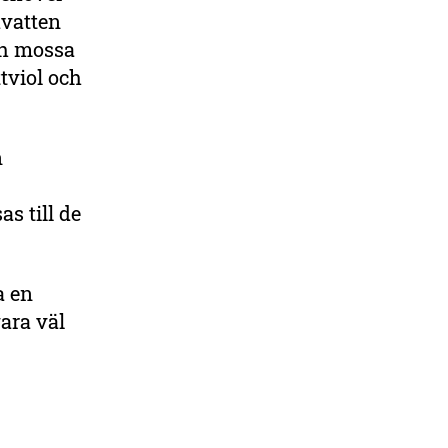
åvatten
ch mossa
tviol och
n
s till de
a en
ara väl