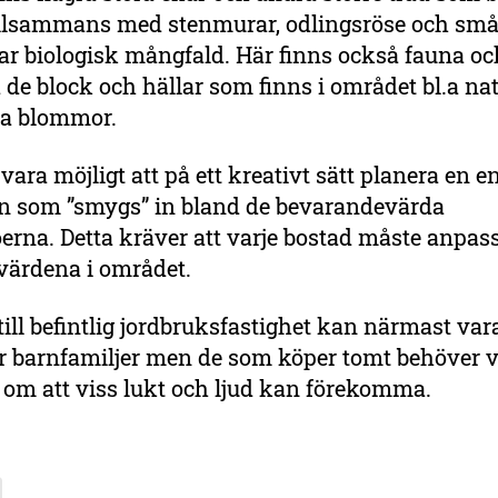
illsammans med stenmurar, odlingsröse och sm
r biologisk mångfald. Här finns också fauna o
 de block och hällar som finns i området bl.a nat
la blommor.
vara möjligt att på ett kreativt sätt planera en e
n som ”smygs” in bland de bevarandevärda
erna. Detta kräver att varje bostad måste anpassa
 värdena i området.
ill befintlig jordbruksfastighet kan närmast var
ör barnfamiljer men de som köper tomt behöver v
om att viss lukt och ljud kan förekomma.