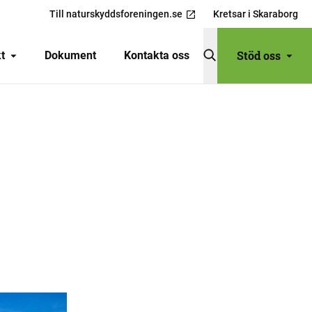
Till naturskyddsforeningen.se
Kretsar i Skaraborg
Stöd oss
t
Dokument
Kontakta oss
DELA