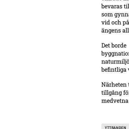
bevaras t
som gynna
vid och på
ängens al
Det borde 
byggnatio
naturmiljö
befintliga
Närheten t
tillgång f
medvetna 
YTTRANDEN