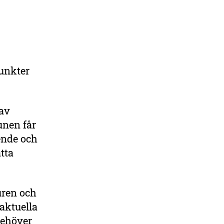
unkter
 av
unen får
oende och
tta
uren och
 aktuella
behöver