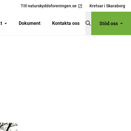
Till naturskyddsforeningen.se
Kretsar i Skaraborg
Stöd oss
t
Dokument
Kontakta oss
DELA