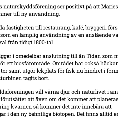
 naturskyddsförening ser positivt på att Marie
mer till ny användning.
a fastigheten till restaurang, kafé, bryggeri, för
s som en lämplig användning av en anslående v
al från tidigt 1800-tal.
igger i omedelbar anslutning till ån Tidan som 
gör ett biosfärområde. Området har också häckan
rter samt utgör lekplats för fisk nu hindret i for
turbinen tagits bort.
sföreningen vill värna djur och naturlivet i an
h förutsätter att även om det kommer att planeras
kring kvarnen så kommer det inte innebära att
ar i den ny befintliga biotopen. Det finns alltid e