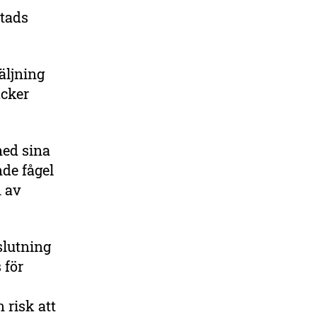
stads
säljning
acker
med sina
de fågel
m av
slutning
 för
n risk att