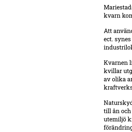
Mariestads
kvarn kom
Att använd
ect. syne
industrilok
Kvarnen l
kvillar ut
av olika a
kraftverks
Naturskydd
till ån oc
utemiljö 
förändring