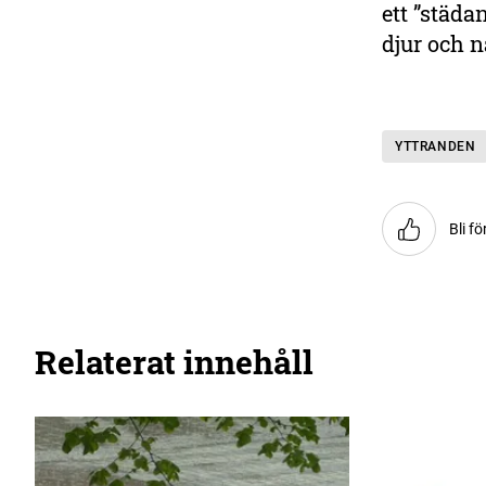
ett ”städa
djur och n
YTTRANDEN
Bli fö
Relaterat innehåll