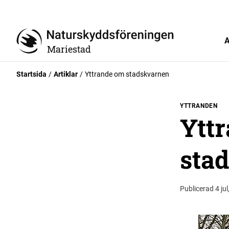
A
Mariestad
Startsida
Artiklar
Yttrande om stadskvarnen
YTTRANDEN
Ytt
sta
Publicerad 4 ju