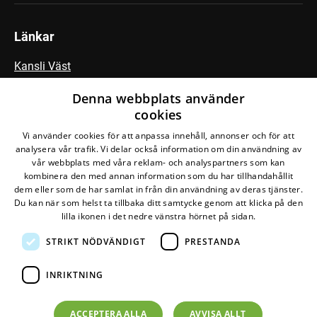
Länkar
Kansli Väst
Fältbiologerna
Denna webbplats använder
cookies
Vi använder cookies för att anpassa innehåll, annonser och för att
Följ vår Facebook-grupp
analysera vår trafik. Vi delar också information om din användning av
vår webbplats med våra reklam- och analyspartners som kan
kombinera den med annan information som du har tillhandahållit
dem eller som de har samlat in från din användning av deras tjänster.
Du kan när som helst ta tillbaka ditt samtycke genom att klicka på den
lilla ikonen i det nedre vänstra hörnet på sidan.
STRIKT NÖDVÄNDIGT
PRESTANDA
Den här webbplatsen drivs av
Glesys AB
med
Bra
Miljöval-märkt
el från
Falkenberg Energi
INRIKTNING
©
2026
Naturskyddsföreningen
Om personuppgifter
ACCEPTERA ALLA
AVVISA ALLT