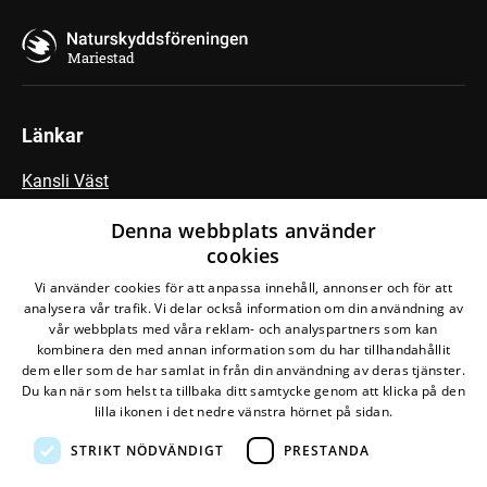
Mariestad
Länkar
Kansli Väst
Fältbiologerna
Denna webbplats använder
cookies
Vi använder cookies för att anpassa innehåll, annonser och för att
Följ vår Facebook-grupp
analysera vår trafik. Vi delar också information om din användning av
vår webbplats med våra reklam- och analyspartners som kan
kombinera den med annan information som du har tillhandahållit
dem eller som de har samlat in från din användning av deras tjänster.
Du kan när som helst ta tillbaka ditt samtycke genom att klicka på den
lilla ikonen i det nedre vänstra hörnet på sidan.
STRIKT NÖDVÄNDIGT
PRESTANDA
Den här webbplatsen drivs av
Glesys AB
med
Bra
Miljöval-märkt
el från
Falkenberg Energi