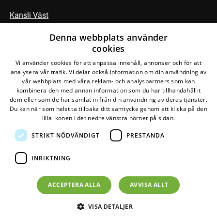
Kansli Väst
Fältbiologerna
Denna webbplats använder
cookies
Vi använder cookies för att anpassa innehåll, annonser och för att
Följ vår Facebook-grupp
analysera vår trafik. Vi delar också information om din användning av
vår webbplats med våra reklam- och analyspartners som kan
kombinera den med annan information som du har tillhandahållit
dem eller som de har samlat in från din användning av deras tjänster.
Du kan när som helst ta tillbaka ditt samtycke genom att klicka på den
lilla ikonen i det nedre vänstra hörnet på sidan.
STRIKT NÖDVÄNDIGT
PRESTANDA
Den här webbplatsen drivs av
Glesys AB
med
Bra
Miljöval-märkt
el från
Falkenberg Energi
INRIKTNING
©
2026
Naturskyddsföreningen
Om personuppgifter
ACCEPTERA ALLA
AVVISA ALLT
Om cookies
VISA DETALJER