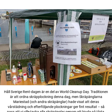
Håll Sverige Rent-dagen är en del av World Cleanup Day. Traditionen
är att ordna skräpplockning denna dag, men Skräpänglarna
Mariestad (och andra skräpänglar) hade visat att deras
vårstädning och efterföljande plockningar ger fint resultat – så
pass att vi ville tacka alla skräpänglar genom att bjuda på tårta.