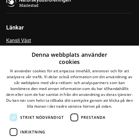
Mariestad
Länkar
Kansli Väst
Fältbiologerna
Denna webbplats använder
cookies
Vi använder cookies för att anpassa innehåll, annonser och för att
Följ vår Facebook-grupp
analysera vår trafik. Vi delar också information om din användning av
vår webbplats med våra reklam- och analyspartners som kan
kombinera den med annan information som du har tillhandahållit
dem eller som de har samlat in från din användning av deras tjänster.
Du kan när som helst ta tillbaka ditt samtycke genom att klicka på den
lilla ikonen i det nedre vänstra hörnet på sidan.
STRIKT NÖDVÄNDIGT
PRESTANDA
Den här webbplatsen drivs av
Glesys AB
med
Bra
Miljöval-märkt
el från
Falkenberg Energi
INRIKTNING
©
2026
Naturskyddsföreningen