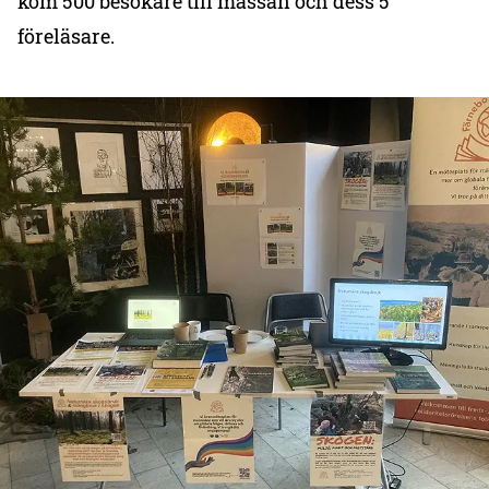
kom 500 besökare till mässan och dess 5
föreläsare.