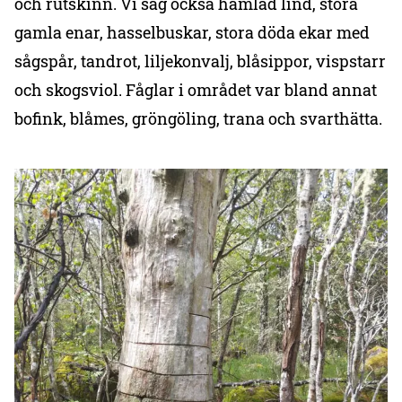
och rutskinn. Vi såg också hamlad lind, stora
gamla enar, hasselbuskar, stora döda ekar med
sågspår, tandrot, liljekonvalj, blåsippor, vispstarr
och skogsviol. Fåglar i området var bland annat
bofink, blåmes, gröngöling, trana och svarthätta.