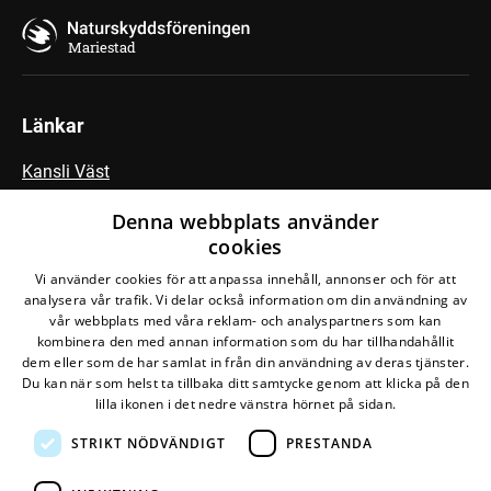
Mariestad
Länkar
Kansli Väst
Fältbiologerna
Denna webbplats använder
cookies
Vi använder cookies för att anpassa innehåll, annonser och för att
Följ vår Facebook-grupp
analysera vår trafik. Vi delar också information om din användning av
vår webbplats med våra reklam- och analyspartners som kan
kombinera den med annan information som du har tillhandahållit
dem eller som de har samlat in från din användning av deras tjänster.
Du kan när som helst ta tillbaka ditt samtycke genom att klicka på den
lilla ikonen i det nedre vänstra hörnet på sidan.
STRIKT NÖDVÄNDIGT
PRESTANDA
Den här webbplatsen drivs av
Glesys AB
med
Bra
Miljöval-märkt
el från
Falkenberg Energi