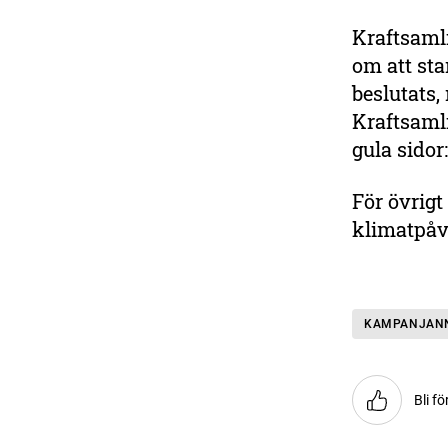
Kraftsaml
om att st
beslutats,
Kraftsaml
gula sidor
För övrigt
klimatpå
KAMPANJAN
Bli fö