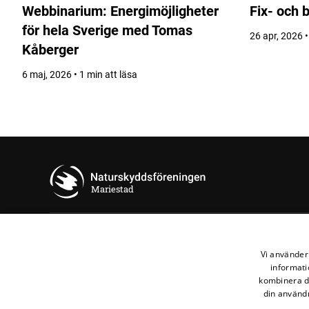
Webbinarium: Energimöjligheter
Fix- och 
för hela Sverige med Tomas
26 apr, 2026 •
Kåberger
6 maj, 2026 • 1 min att läsa
Mariestad
Länkar
Vi använder 
informati
Kansli Väst
kombinera de
din användn
Fältbiologerna