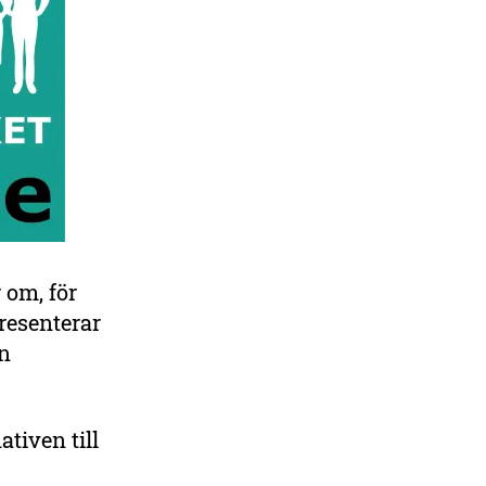
 om, för
resenterar
en
tiven till