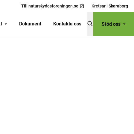
Till naturskyddsforeningen.se
Kretsar i Skaraborg
Stöd oss
t
Dokument
Kontakta oss
DELA