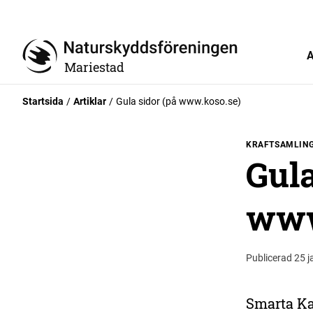
A
Mariestad
Startsida
Artiklar
Gula sidor (på www.koso.se)
KRAFTSAMLIN
Gula
www
Publicerad 25 j
Smarta Kar