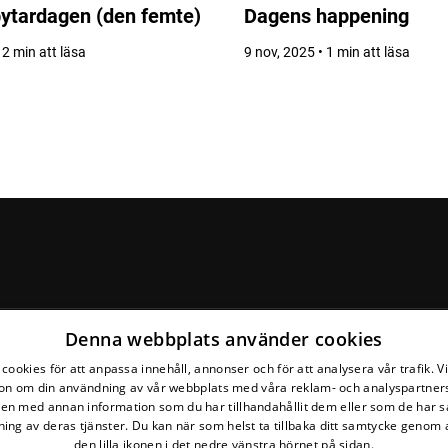
bytardagen (den femte)
Dagens happening
 2 min att läsa
9 nov, 2025 • 1 min att läsa
Denna webbplats använder cookies
Följ vår Facebook-grupp
cookies för att anpassa innehåll, annonser och för att analysera vår trafik. V
on om din användning av vår webbplats med våra reklam- och analyspartner
n med annan information som du har tillhandahållit dem eller som de har s
ing av deras tjänster. Du kan när som helst ta tillbaka ditt samtycke genom a
den lilla ikonen i det nedre vänstra hörnet på sidan.