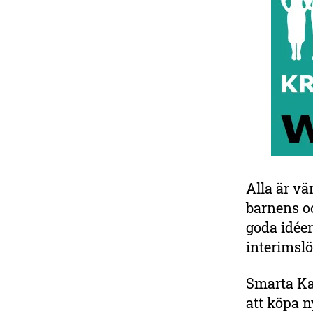
Alla är vä
barnens o
goda idéer
interimsl
Smarta Kar
att köpa n