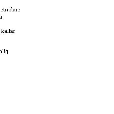
eträdare
ar
 kallar
nlig