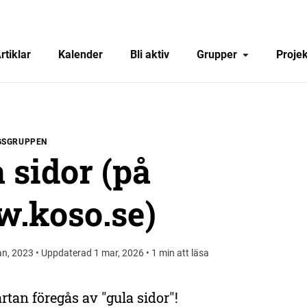
rtiklar
Kalender
Bli aktiv
Grupper
Projek
GSGRUPPEN
 sidor (på
.koso.se)
an, 2023 • Uppdaterad 1 mar, 2026 • 1 min att läsa
tan föregås av "gula sidor"!