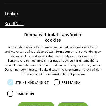
Länkar
Kansli Väst
Fältbiologerna
Denna webbplats använder
cookies
Vi använder cookies för att anpassa innehåll, annonser och för att
Följ vår Facebook-grupp
analysera vår trafik. Vi delar också information om din användning av
vår webbplats med våra reklam- och analyspartners som kan
kombinera den med annan information som du har tillhandahållit
dem eller som de har samlat in från din användning av deras tjänster.
Du kan när som helst ta tillbaka ditt samtycke genom att klicka på den
lilla ikonen i det nedre vänstra hörnet på sidan.
STRIKT NÖDVÄNDIGT
PRESTANDA
Den här webbplatsen drivs av
Glesys AB
med
Bra
Miljöval-märkt
el från
Falkenberg Energi
INRIKTNING
©
2026
Naturskyddsföreningen
Om personuppgifter